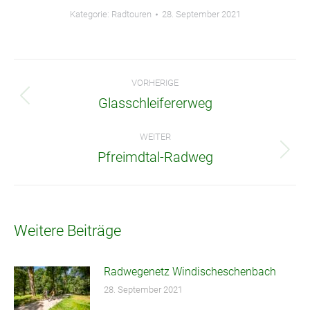
Kategorie:
Radtouren
28. September 2021
Beitragsnavigation
VORHERIGE
Glasschleifererweg
Vorheriger
Beitrag:
WEITER
Pfreimdtal-Radweg
Nächster
Beitrag:
Weitere Beiträge
Radwegenetz Windischeschenbach
28. September 2021